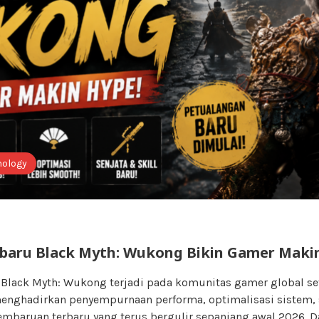
nology
baru Black Myth: Wukong Bikin Gamer Maki
 Black Myth: Wukong terjadi pada komunitas gamer global se
ghadirkan penyempurnaan performa, optimalisasi sistem, s
embaruan terbaru yang terus bergulir sepanjang awal 2026. 