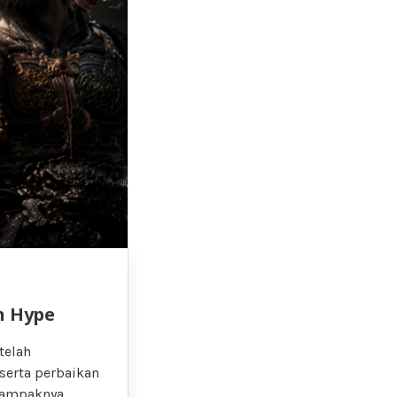
n Hype
telah
erta perbaikan
Dampaknya….