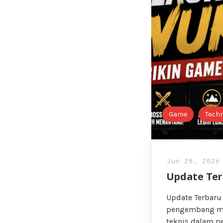
Game
Tech
Jun 28, 2026
Update Ter
Update Terbaru
pengembang men
teknis dalam p