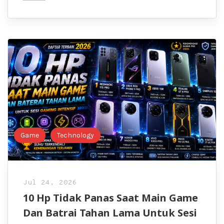
Game
Technology
Jul 24, 2026
10 Hp Tidak Panas Saat Main Game
Dan Batrai Tahan Lama Untuk Sesi