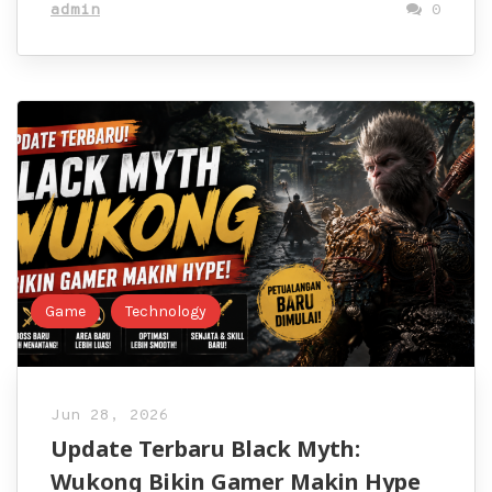
admin
0
Game
Technology
Jun 28, 2026
Update Terbaru Black Myth:
Wukong Bikin Gamer Makin Hype