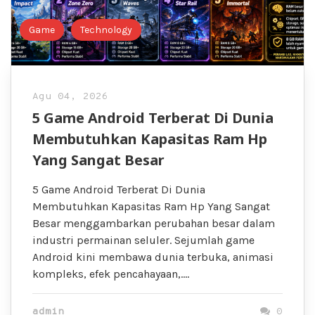
Game
Technology
Agu 04, 2026
5 Game Android Terberat Di Dunia
Membutuhkan Kapasitas Ram Hp
Yang Sangat Besar
5 Game Android Terberat Di Dunia
Membutuhkan Kapasitas Ram Hp Yang Sangat
Besar menggambarkan perubahan besar dalam
industri permainan seluler. Sejumlah game
Android kini membawa dunia terbuka, animasi
kompleks, efek pencahayaan,….
admin
0