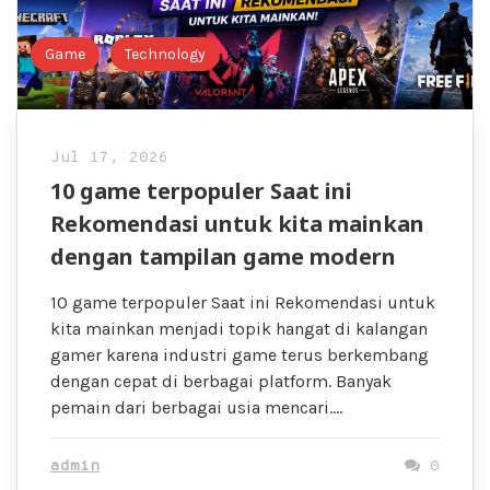
Game
Technology
Jul 17, 2026
10 game terpopuler Saat ini
Rekomendasi untuk kita mainkan
dengan tampilan game modern
10 game terpopuler Saat ini Rekomendasi untuk
kita mainkan menjadi topik hangat di kalangan
gamer karena industri game terus berkembang
dengan cepat di berbagai platform. Banyak
pemain dari berbagai usia mencari….
admin
0