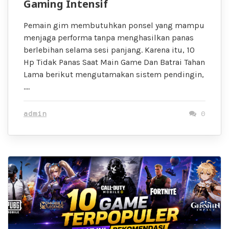
Gaming Intensif
Pemain gim membutuhkan ponsel yang mampu
menjaga performa tanpa menghasilkan panas
berlebihan selama sesi panjang. Karena itu, 10
Hp Tidak Panas Saat Main Game Dan Batrai Tahan
Lama berikut mengutamakan sistem pendingin,
….
admin
0