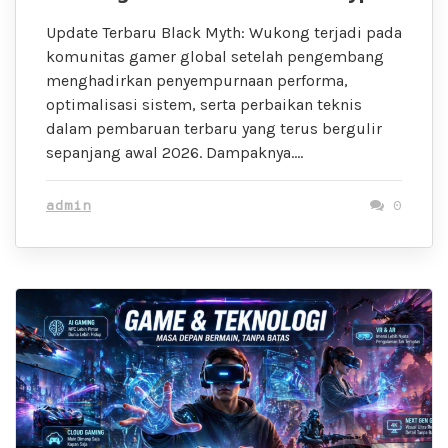
Update Terbaru Black Myth: Wukong terjadi pada
komunitas gamer global setelah pengembang
menghadirkan penyempurnaan performa,
optimalisasi sistem, serta perbaikan teknis
dalam pembaruan terbaru yang terus bergulir
sepanjang awal 2026. Dampaknya….
admin
0