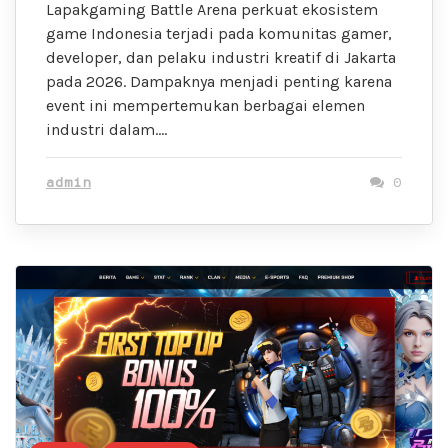
Lapakgaming Battle Arena perkuat ekosistem
game Indonesia terjadi pada komunitas gamer,
developer, dan pelaku industri kreatif di Jakarta
pada 2026. Dampaknya menjadi penting karena
event ini mempertemukan berbagai elemen
industri dalam….
admin
0