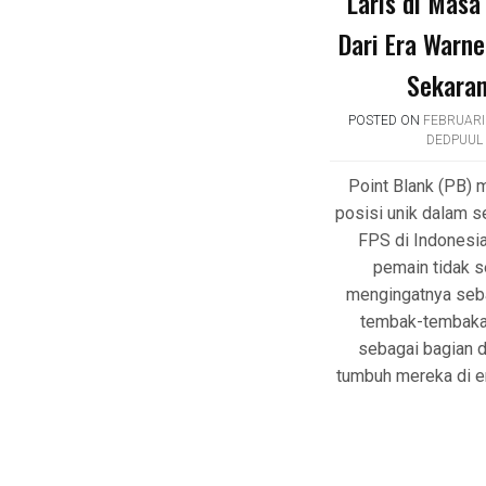
Laris di Mas
Dari Era Warne
Sekara
POSTED ON
FEBRUARI 
DEDPUUL
Point Blank (PB)
posisi unik dalam s
FPS di Indonesi
pemain tidak 
mengingatnya seb
tembak-tembakan
sebagai bagian 
tumbuh mereka di er