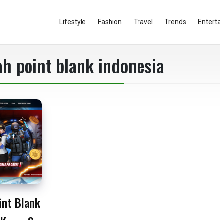
Lifestyle
Fashion
Travel
Trends
Entert
ah point blank indonesia
int Blank