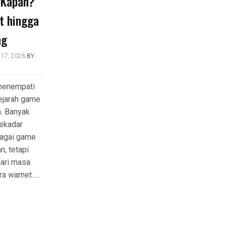
a Kapan?
t hingga
ng
17, 2026
BY
 menempati
ejarah game
a. Banyak
sekadar
agai game
, tetapi
dari masa
a warnet…..