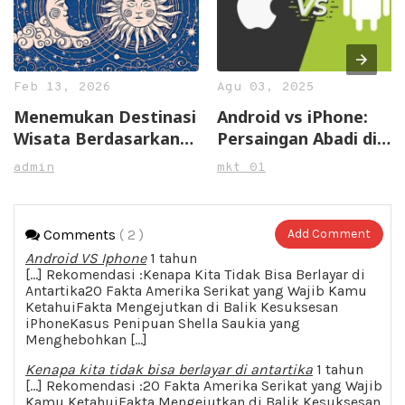
Feb 13, 2026
Agu 03, 2025
Menemukan Destinasi
Android vs iPhone:
Wisata Berdasarkan
Persaingan Abadi di
Zodiak Anda
Dunia Smartphone
admin
mkt 01
Comments
( 2 )
Add Comment
Android VS Iphone
1 tahun
[…] Rekomendasi :Kenapa Kita Tidak Bisa Berlayar di
Antartika20 Fakta Amerika Serikat yang Wajib Kamu
KetahuiFakta Mengejutkan di Balik Kesuksesan
iPhoneKasus Penipuan Shella Saukia yang
Menghebohkan […]
Kenapa kita tidak bisa berlayar di antartika
1 tahun
[…] Rekomendasi :20 Fakta Amerika Serikat yang Wajib
Kamu KetahuiFakta Mengejutkan di Balik Kesuksesan