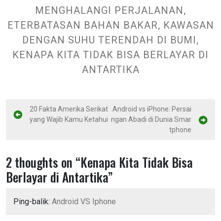
MENGHALANGI PERJALANAN
,
ETERBATASAN BAHAN BAKAR
,
KAWASAN
DENGAN SUHU TERENDAH DI BUMI
,
KENAPA KITA TIDAK BISA BERLAYAR DI
ANTARTIKA
N
20 Fakta Amerika Serikat
Android vs iPhone: Persai
yang Wajib Kamu Ketahui
ngan Abadi di Dunia Smar
a
tphone
v
i
2 thoughts on “
Kenapa Kita Tidak Bisa
g
Berlayar di Antartika
”
a
s
Ping-balik:
Android VS Iphone
i